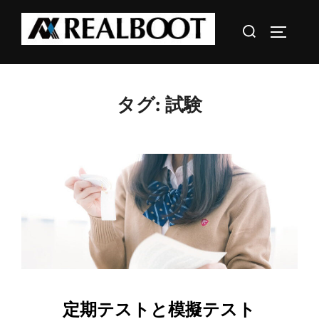
コ
検
ン
サイドバ
索
テ
対
ン
象:
ツ
タグ:
試験
へ
ス
キ
ッ
プ
定期テストと模擬テスト