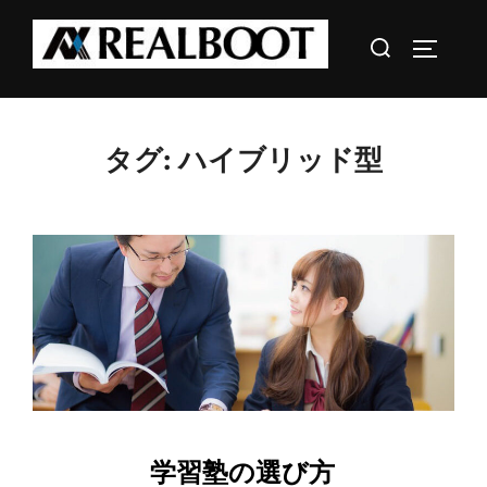
コ
検
ン
サイドバ
索
テ
対
ン
象:
ツ
タグ:
ハイブリッド型
へ
ス
キ
ッ
プ
学習塾の選び方