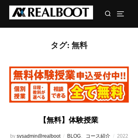
コ
検
ン
サイドバ
索
テ
対
ン
象:
ツ
タグ:
無料
へ
ス
キ
ッ
プ
【無料】体験授業
投
by
sysadmin@realboot
BLOG
、
コース紹介
2022