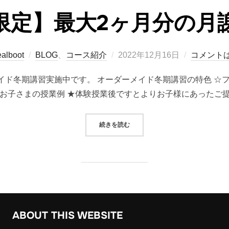
限定】最大2ヶ月分の月
投
alboot
BLOG
、
コース紹介
2022年12月16日
コメント
稿
イド冬期講習実施中です。 オーダーメイド冬期講習の特色 ☆
日:
お子さまの授業例 ★体験授業後ですとよりお子様にあったご提
“【期間限定】最大2ヶ月分の月謝無
続きを読む
ABOUT THIS WEBSITE