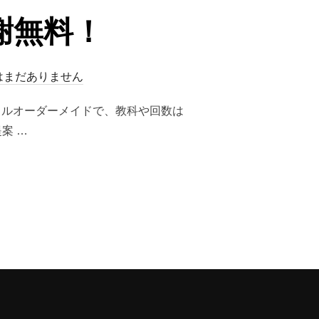
謝無料！
はまだありません
フルオーダーメイドで、教科や回数は
案 …
料！”