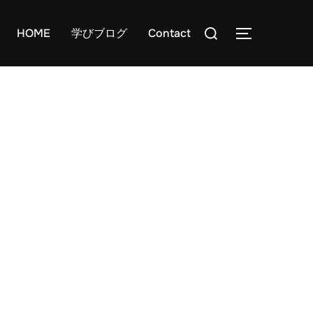
検
HOME
学びブログ
Contact
サイドバー
索
対
象: