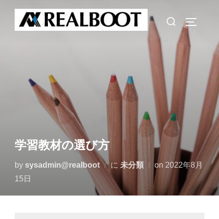
コ
検
ン
サイドバ
索
テ
対
ン
象:
ツ
へ
ス
キ
ッ
プ
学習教材の選び方
投
by
sysadmin@realboot
に
未分類
on
2022年8月
稿
15日
日: