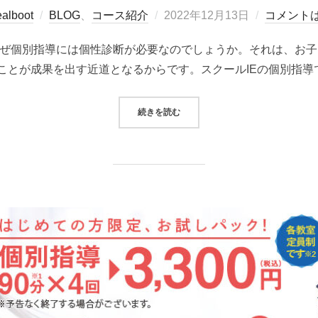
投
alboot
BLOG
、
コース紹介
2022年12月13日
コメント
稿
なぜ個別指導には個性診断が必要なのでしょうか。それは、お
日:
ことが成果を出す近道となるからです。スクールIEの個別指導
“【無料】個性診断で学習法がわかる
続きを読む