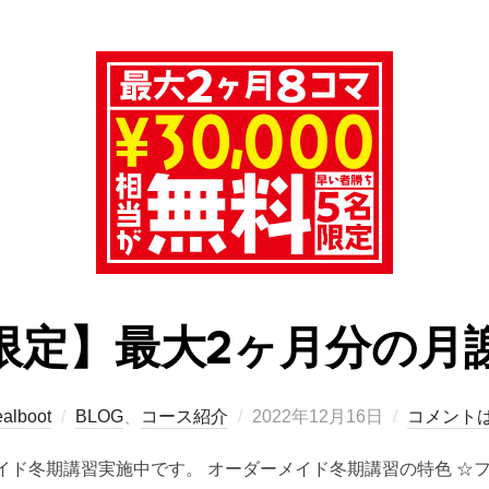
限定】最大2ヶ月分の月
投
alboot
BLOG
、
コース紹介
2022年12月16日
コメント
稿
イド冬期講習実施中です。 オーダーメイド冬期講習の特色 ☆
日: