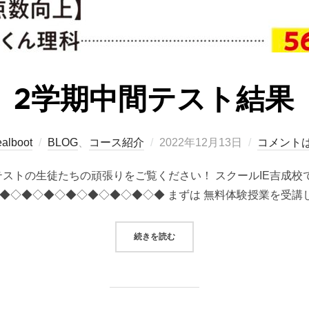
2学期中間テスト結果
投
alboot
BLOG
、
コース紹介
2022年12月13日
コメント
稿
テストの生徒たちの頑張りをご覧ください！ スクールIE吉成
日:
◆◇◆◇◆◇◆◇◆◇◆◇◆◇◆ まずは 無料体験授業を受講し
“2学期中間テスト結果”
続きを読む