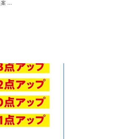
案 …
料！”