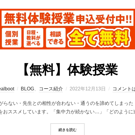
【無料】体験授業
投
alboot
BLOG
、
コース紹介
2022年12月13日
コメント
稿
らない・先生との相性が合わない・通うのを諦めてしまった そ
日:
」をおススメしています。「集中力が続かない…」「どのように進
“【無料】体験授業”
続きを読む