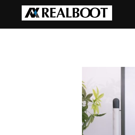
コ
ン
テ
ン
ツ
へ
ス
キ
ッ
プ