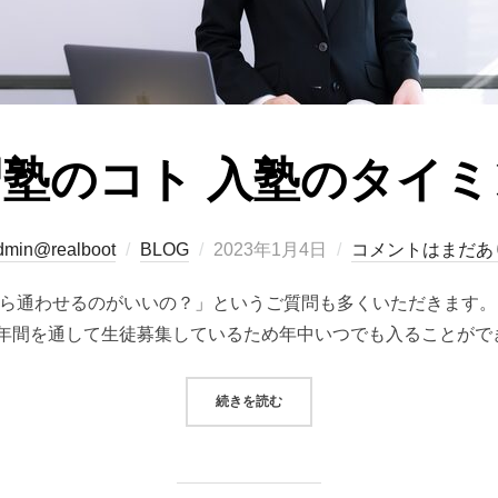
塾のコト 入塾のタイミ
投
dmin@realboot
BLOG
2023年1月4日
コメントはまだあ
稿
から通わせるのがいいの？」というご質問も多くいただきます
日:
年間を通して生徒募集しているため年中いつでも入ることがで
“学習塾のコト 入塾のタイミング”
続きを読む