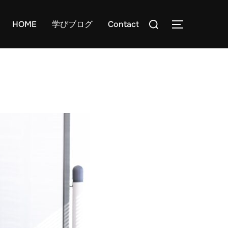
検
HOME
学びブログ
Contact
サイドバー
索
対
象: