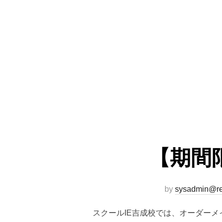
【期間
by
sysadmin@re
スクールIE吉成校では、オーダーメ