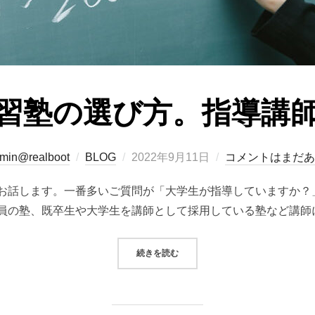
習塾の選び方。指導講
投
min@realboot
BLOG
2022年9月11日
コメントはまだあ
稿
お話します。一番多いご質問が「大学生が指導していますか？」
日:
員の塾、既卒生や大学生を講師として採用している塾など講師
“学習塾の選び方。指導講師。”
続きを読む