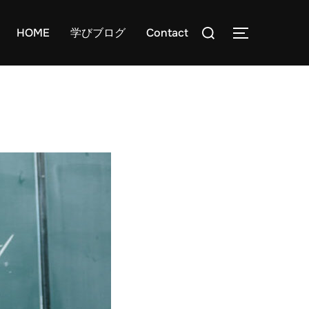
検
HOME
学びブログ
Contact
サイドバー
索
対
象: